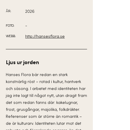
ÅR:
2026
FOTO:
-
WEBB:
http://hansesflora.se
Ljus ur jorden
Hanses Flora bär redan en stark
konstnärlig röst – rotad i kultur, hantverk
och säsong. I arbetet med identiteten har
jag inte lagt till något nytt, utan dragit fram
det som redan fanns där: kakelugnar,
frost, grusgångar, majolika, folkdräkter.
Referenser som är större än romantik –
de är kulturarv. Identiteten lutar mot det