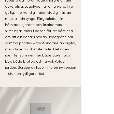
robusta och förankrade snarare än det
dekorativa. Logotypen är ett ankare. Inte
gullig, inte trendig – utan stadig, nästan
museal i sin tyngd. Färgpaletten är
hämtad ur jorden och årstidernas
skiftningar, mörk i basen för att påminna
om att allt börjar i myllan. Typografin bär
samma pondus – tryckt snarare än digital,
mer ateljé än blomsterbutik. Det är en
identitet som rymmer både bukett och
bok, både bröllop och farväl. Rotad i
jorden. Burden av ljuset. Inte en ny version
– utan en tydligare röst.