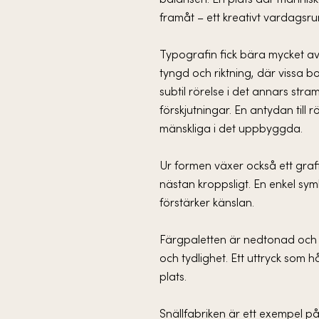
balansen. En plats där människ
framåt – ett kreativt vardagsru
Typografin fick bära mycket av u
tyngd och riktning, där vissa b
subtil rörelse i det annars str
förskjutningar. En antydan till r
mänskliga i det uppbyggda.
Ur formen växer också ett grafi
nästan kroppsligt. En enkel sym
förstärker känslan.
Färgpaletten är nedtonad och 
och tydlighet. Ett uttryck som hå
plats.
Snällfabriken är ett exempel på