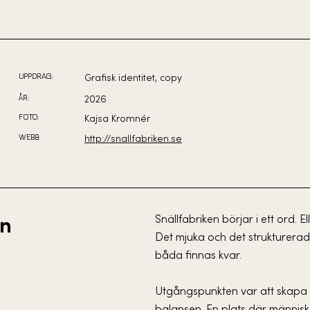
UPPDRAG:
Grafisk identitet, copy
ÅR:
2026
FOTO:
Kajsa Kromnér
WEBB:
http://snallfabriken.se
Snällfabriken börjar i ett ord. El
en
Det mjuka och det strukturerade. 
båda finnas kvar.
Utgångspunkten var att skapa 