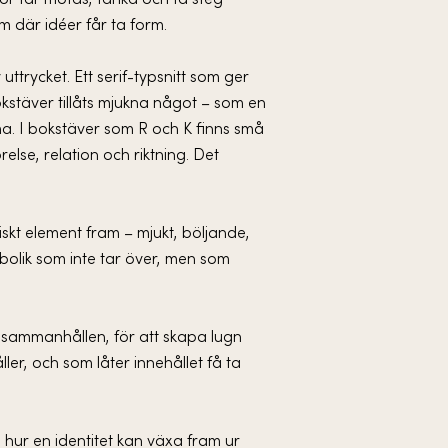
or får mötas, tänka och ta steg
m där idéer får ta form.
ttrycket. Ett serif-typsnitt som ger
okstäver tillåts mjukna något – som en
ama. I bokstäver som R och K finns små
örelse, relation och riktning. Det
skt element fram – mjukt, böljande,
bolik som inte tar över, men som
sammanhållen, för att skapa lugn
ller, och som låter innehållet få ta
 hur en identitet kan växa fram ur