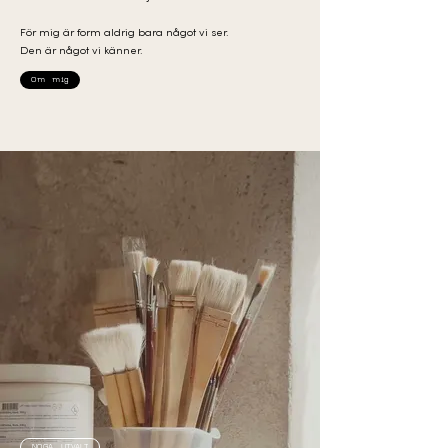
För mig är form aldrig bara något vi ser.
Den är något vi känner.
Om mig
NOGA UTVALT