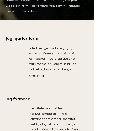
unika och översätter det till identiteter, fotografi,
webb och form. För varumärken som vill kännas
lika sanna som de ser ut.
Jag hjärtar form.
Inte bara grafisk form. Jag hjärtar
det som känns genomtänkt, äkta
och vackert – vare sig det är ett
varumärke, en keramikskål, en
bok, ett kalas eller ett fotografi.
Om mig
Jag formger.
Identiteter som håller. Jag
hjälper företag att hitta sitt
uttryck genom grafisk identitet,
webb, fotografi och form. Varje
projekt börjar i kärnan och växer