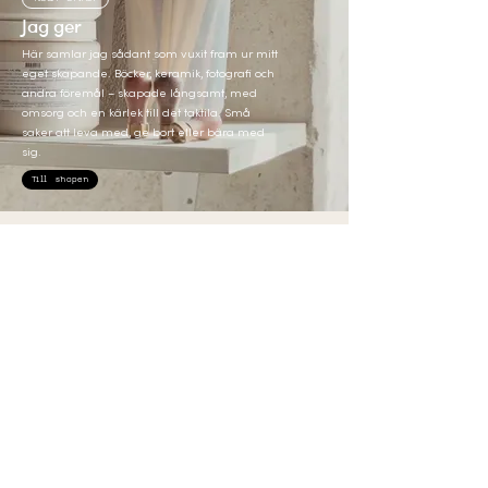
Jag ger
Här samlar jag sådant som vuxit fram ur mitt
eget skapande. Böcker, keramik, fotografi och
andra föremål – skapade långsamt, med
omsorg och en kärlek till det taktila. Små
saker att leva med, ge bort eller bära med
sig.
Till shopen
Nytt från hjärtat
Nyhet